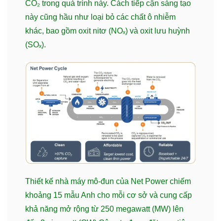
CO₂ trong quá trình này. Cách tiếp cận sáng tạo
này cũng hầu như loại bỏ các chất ô nhiễm
khác, bao gồm oxit nitơ (NOₓ) và oxit lưu huỳnh
(SOₓ).
Thiết kế nhà máy mô-đun của Net Power chiếm
khoảng 15 mẫu Anh cho mỗi cơ sở và cung cấp
khả năng mở rộng từ 250 megawatt (MW) lên