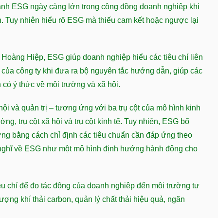
hành ESG ngày càng lớn trong cộng đồng doanh nghiệp khi
ch. Tuy nhiên hiểu rõ ESG mà thiếu cam kết hoặc ngược lại
 Hoàng Hiệp, ESG giúp doanh nghiệp hiểu các tiêu chí liên
của công ty khi đưa ra bộ nguyên tắc hướng dẫn, giúp các
 có ý thức về môi trường và xã hội.
i và quản trị – tương ứng với ba trụ cột của mô hình kinh
ờng, trụ cột xã hội và trụ cột kinh tế. Tuy nhiên, ESG bổ
ng bằng cách chỉ định các tiêu chuẩn cần đáp ứng theo
 nghĩ về ESG như một mô hình định hướng hành động cho
u chí để đo tác động của doanh nghiệp đến môi trường tự
ợng khí thải carbon, quản lý chất thải hiệu quả, ngăn