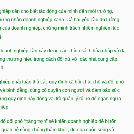
iệp cần cho biết tác động của mình đến môi trường,
hứng nhận doanh nghiệp xanh. Cả hai yêu cầu đo lường,
ờng của doanh nghiệp, chứng minh trách nhiệm nghiêm túc
g.
c, doanh nghiệp cần xây dựng các chính sách hòa nhập và đa
g thương hiệu trong cách đối xử với các nhà cung cấp,
h.
ghiệp phải tuân thủ các quy định xã hội chặt chẽ và đối phó
 và bình đẳng, củng cố quyền con người và đảm bảo sức
ững quy định này đóng vai trò quản lý rủi ro để ngăn ngừa
hiệp.
 độ đối phó “trắng trợn” sẽ khiến doanh nghiệp dễ bị tổn
 quan hệ công chúng thảm khốc, đe dọa cuộc sống và