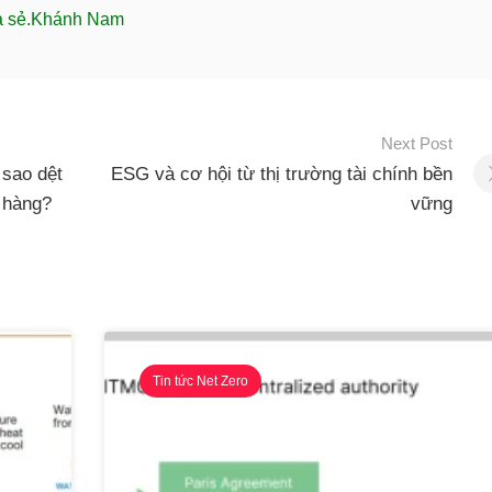
ia sẻ.Khánh Nam
Next Post
 sao dệt
ESG và cơ hội từ thị trường tài chính bền
 hàng?
vững
Tin tức Net Zero