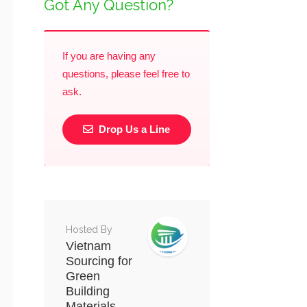
Got Any Question?
If you are having any
questions, please feel free to
ask.
Drop Us a Line
Hosted By
Vietnam
Sourcing for
Green
Building
Materials